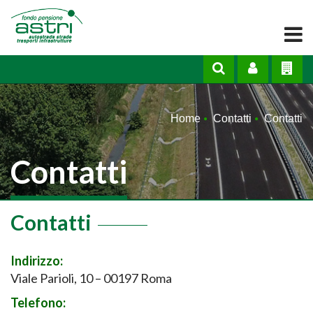
Cerca nel sito
Area ris
A
Home
Contatti
Contatti
Contatti
Contatti
Indirizzo:
Viale Parioli, 10 – 00197 Roma
Telefono: